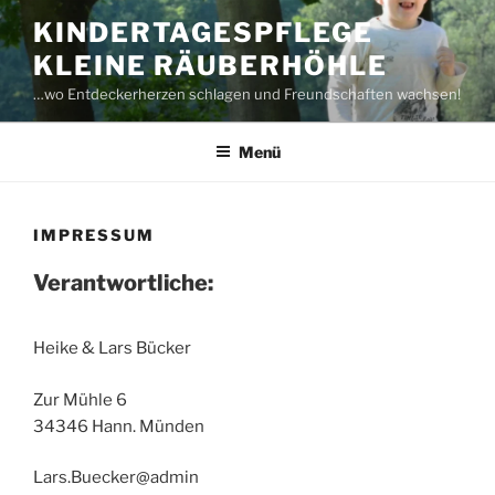
Zum
KINDERTAGESPFLEGE
Inhalt
KLEINE RÄUBERHÖHLE
springen
…wo Entdeckerherzen schlagen und Freundschaften wachsen!
Menü
IMPRESSUM
Verantwortliche:
Heike & Lars Bücker
Zur Mühle 6
34346 Hann. Münden
Lars.Buecker@admin